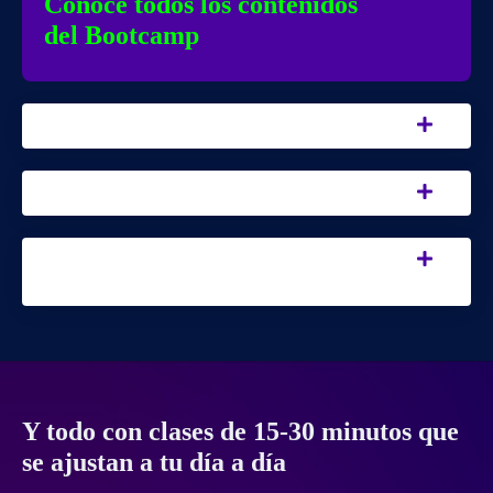
Conoce todos los contenidos
del Bootcamp
Módulo 1.
Intro
Módulo 2.
NFTs
Módulo 3.
Bonus track: ahora, ¿qué
sigue?
Y todo con clases de 15-30 minutos que
se ajustan a tu día a día