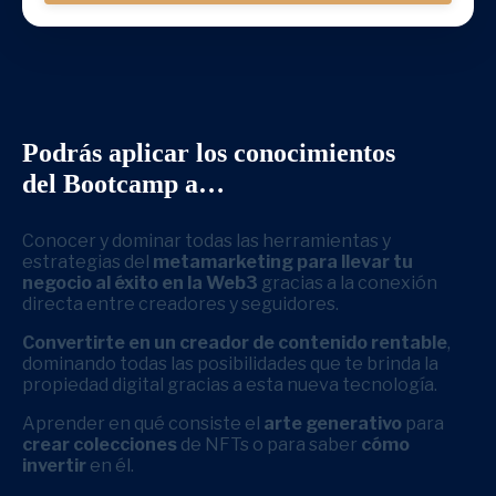
Podrás aplicar los conocimientos
del Bootcamp a…
Conocer y dominar todas las herramientas y
estrategias del
metamarketing para llevar tu
negocio al éxito en la Web3
gracias a la conexión
directa entre creadores y seguidores.
Convertirte en un creador de contenido rentable
,
dominando todas las posibilidades que te brinda la
propiedad digital gracias a esta nueva tecnología.
Aprender en qué consiste el
arte generativo
para
crear colecciones
de NFTs o para saber
cómo
invertir
en él.